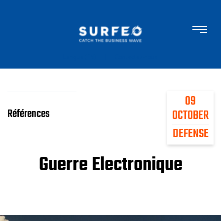
|
Langue (EN)
Contactez-nous
09
Références
OCTOBER
DEFENSE
Guerre Electronique